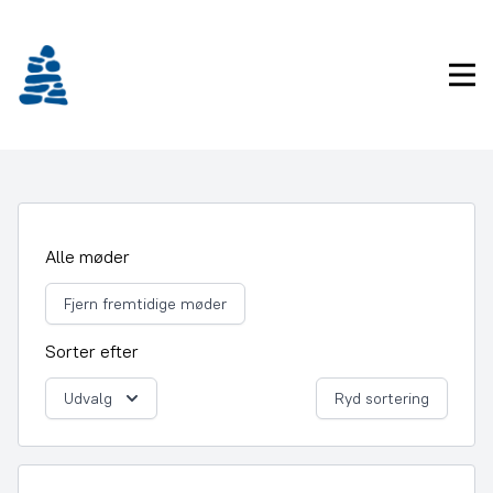
Gå
frem
til
Pri
indhold
Alle møder
Fjern fremtidige møder
Sorter efter
Udvalg
Ryd sortering