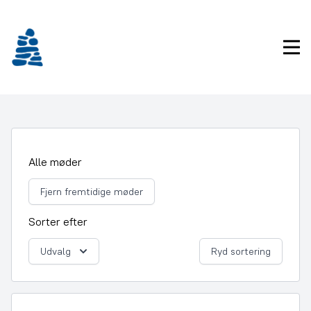
Gå
frem
til
Pri
indhold
Alle møder
Fjern fremtidige møder
Sorter efter
Udvalg
Ryd sortering