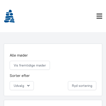
Gå
frem
til
Pri
indhold
Alle møder
Vis fremtidige møder
Sorter efter
Udvalg
Ryd sortering