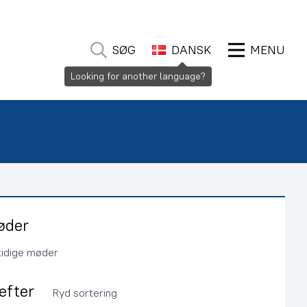
SØG
DANSK
MENU
Looking for another language?
øder
tidige møder
 efter
Ryd sortering