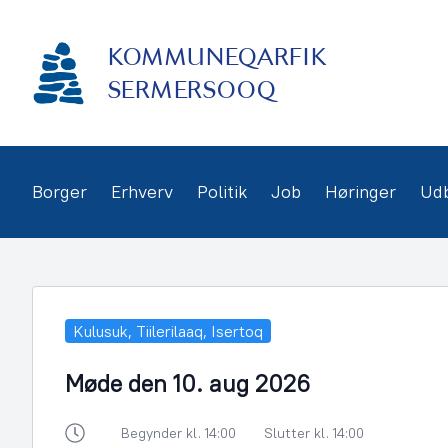
Gå
frem
KOMMUNEQARFIK
til
indhold
SERMERSOOQ
Borger
Erhverv
Politik
Job
Høringer
Ud
Kulusuk, Tiilerilaaq, Isertoq
Møde den 10. aug 2026
Begynder kl. 14:00
Slutter kl. 14:00