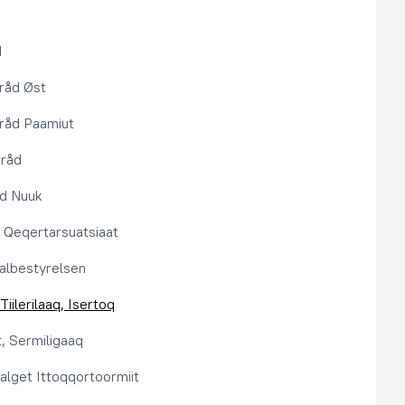
d
råd Øst
råd Paamiut
pråd
åd Nuuk
t, Qeqertarsuatsiaat
lbestyrelsen
Tiilerilaaq, Isertoq
, Sermiligaaq
alget Ittoqqortoormiit