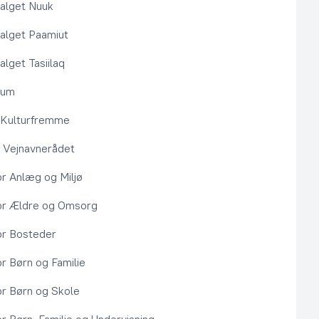
alget Nuuk
alget Paamiut
alget Tasiilaq
rum
l Kulturfremme
 Vejnavnerådet
or Anlæg og Miljø
or Ældre og Omsorg
or Bosteder
or Børn og Familie
or Børn og Skole