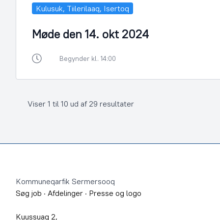
Kulusuk, Tiilerilaaq, Isertoq
Møde den 14. okt 2024
Begynder kl. 14:00
Viser 1 til 10 ud af 29 resultater
Footer
Kommuneqarfik Sermersooq
Søg job
·
Afdelinger
·
Presse og logo
Kuussuaq 2,