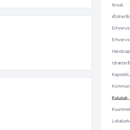
Arsuk
Ældrerå
Erhvervs
Erhvervs
Handica
Idrætsr
Kapisilli
Kommuna
Kulusuk, 
Kuummiit
Lokaludv