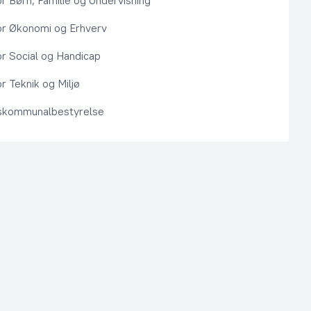
or Børn, Familie og Undervisning
or Økonomi og Erhverv
or Social og Handicap
r Teknik og Miljø
kommunalbestyrelse