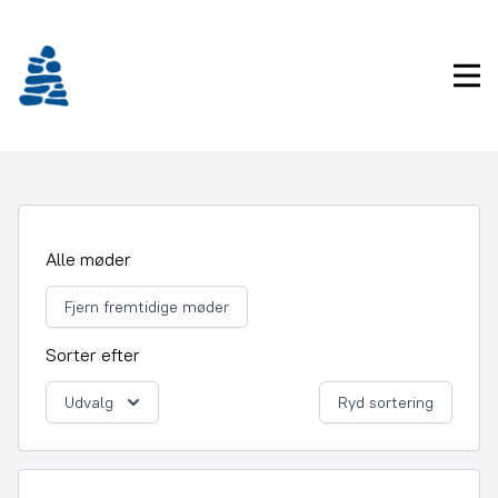
Gå
frem
til
Pri
indhold
Alle møder
Fjern fremtidige møder
Sorter efter
Udvalg
Ryd sortering