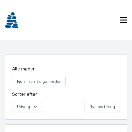
Gå
frem
til
Pri
indhold
Alle møder
Fjern fremtidige møder
Sorter efter
Udvalg
Ryd sortering