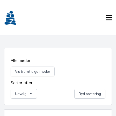
Gå
frem
til
Pri
indhold
Alle møder
Vis fremtidige møder
Sorter efter
Udvalg
Ryd sortering