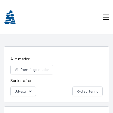
Gå
frem
til
Pri
indhold
Alle møder
Vis fremtidige møder
Sorter efter
Udvalg
Ryd sortering