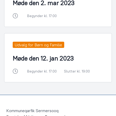
Møde den 2. mar 2023
Begynder kl. 17:00
Udvalg for Børn og Familie
Møde den 12. jan 2023
Begynder kl. 17:00
Slutter kl. 19:00
Footer
Kommuneqarfik Sermersooq