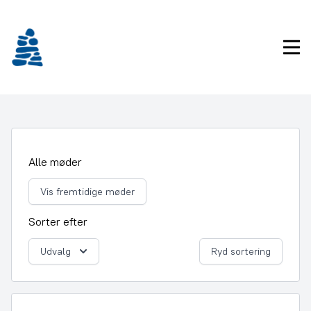
Gå
frem
til
Pri
indhold
Alle møder
Vis fremtidige møder
Sorter efter
Udvalg
Ryd sortering