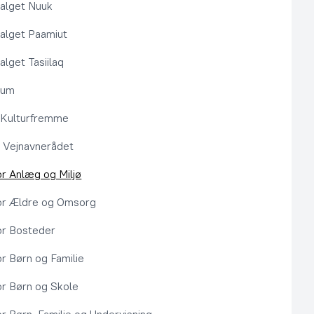
alget Nuuk
alget Paamiut
alget Tasiilaq
rum
l Kulturfremme
 Vejnavnerådet
or Anlæg og Miljø
or Ældre og Omsorg
or Bosteder
or Børn og Familie
or Børn og Skole