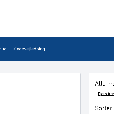
bud
Klagevejledning
Alle m
Fjern fr
Sorter