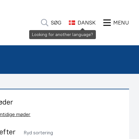
SØG
DANSK
MENU
Looking for another language?
øder
emtidige møder
 efter
Ryd sortering