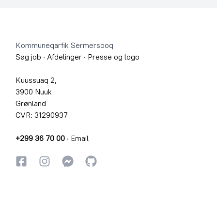
Footer
Kommuneqarfik Sermersooq
Søg job
·
Afdelinger
·
Presse og logo
Kuussuaq 2,
3900 Nuuk
Grønland
CVR: 31290937
+299 36 70 00
·
Email
Facebook
Instagram
Instagram
GitHub