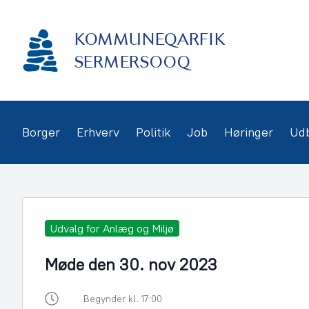
Gå
frem
KOMMUNEQARFIK
til
indhold
SERMERSOOQ
Borger
Erhverv
Politik
Job
Høringer
Ud
Udvalg for Anlæg og Miljø
Møde den 30. nov 2023
Begynder kl. 17:00