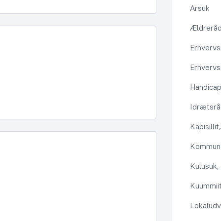
Arsuk
Ældrerå
Erhvervs
Erhvervs
Handica
Idrætsr
Kapisilli
Kommuna
Kulusuk, 
Kuummiit
Lokaludv