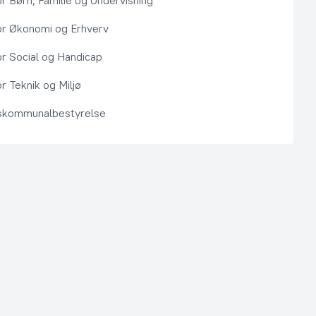
or Børn, Familie og Undervisning
or Økonomi og Erhverv
or Social og Handicap
r Teknik og Miljø
kommunalbestyrelse