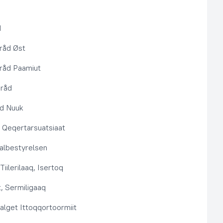
d
råd Øst
råd Paamiut
pråd
åd Nuuk
t, Qeqertarsuatsiaat
lbestyrelsen
Tiilerilaaq, Isertoq
, Sermiligaaq
alget Ittoqqortoormiit