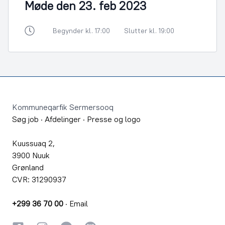
Møde den 23. feb 2023
Begynder kl. 17:00
Slutter kl. 19:00
Footer
Kommuneqarfik Sermersooq
Søg job
·
Afdelinger
·
Presse og logo
Kuussuaq 2,
3900 Nuuk
Grønland
CVR: 31290937
+299 36 70 00
·
Email