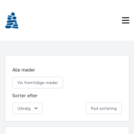
Gå
frem
til
Pri
indhold
Alle møder
Vis fremtidige møder
Sorter efter
Udvalg
Ryd sortering