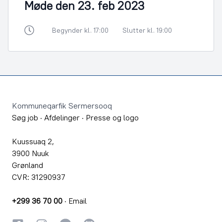
Møde den 23. feb 2023
Begynder kl. 17:00
Slutter kl. 19:00
Footer
Kommuneqarfik Sermersooq
Søg job
·
Afdelinger
·
Presse og logo
Kuussuaq 2,
3900 Nuuk
Grønland
CVR: 31290937
+299 36 70 00
·
Email