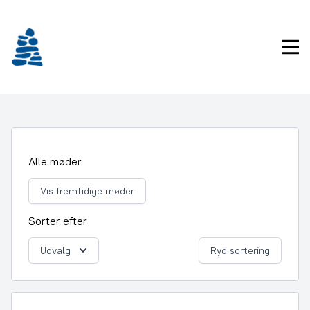
Gå
frem
til
Pri
indhold
Alle møder
Vis fremtidige møder
Sorter efter
Udvalg
Ryd sortering