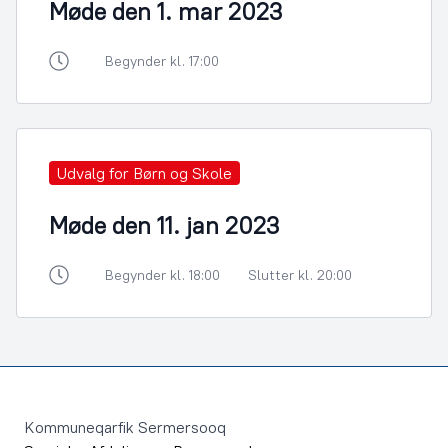
Møde den 1. mar 2023
Begynder kl. 17:00
Udvalg for Børn og Skole
Møde den 11. jan 2023
Begynder kl. 18:00
Slutter kl. 20:00
Footer
Kommuneqarfik Sermersooq