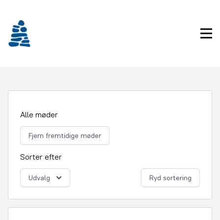
Gå
frem
til
Pri
indhold
Alle møder
Fjern fremtidige møder
Sorter efter
Udvalg
Ryd sortering