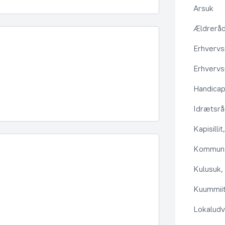
Arsuk
Ældrerå
Erhvervs
Erhvervs
Handica
Idrætsr
Kapisilli
Kommuna
Kulusuk, 
Kuummiit
Lokaludv