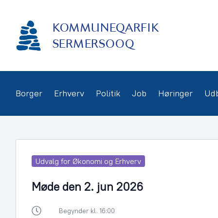
Gå
frem
KOMMUNEQARFIK
til
indhold
SERMERSOOQ
Borger
Erhverv
Politik
Job
Høringer
Ud
Udvalg for Økonomi og Erhverv
Møde den 2. jun 2026
Begynder kl. 16:00