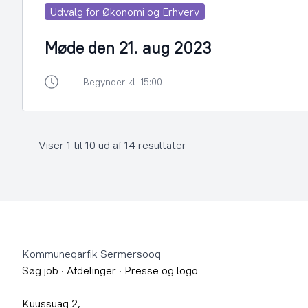
Udvalg for Økonomi og Erhverv
Møde den 21. aug 2023
Begynder kl. 15:00
Viser 1 til 10 ud af 14 resultater
Footer
Kommuneqarfik Sermersooq
Søg job
·
Afdelinger
·
Presse og logo
Kuussuaq 2,