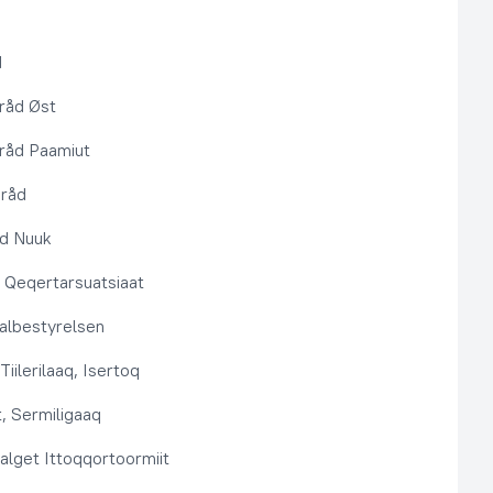
d
råd Øst
råd Paamiut
pråd
åd Nuuk
t, Qeqertarsuatsiaat
lbestyrelsen
Tiilerilaaq, Isertoq
, Sermiligaaq
alget Ittoqqortoormiit