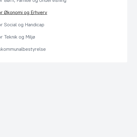
or Børn, Familie og Undervisning
or Økonomi og Erhverv
or Social og Handicap
r Teknik og Miljø
kommunalbestyrelse