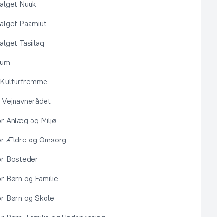
alget Nuuk
alget Paamiut
alget Tasiilaq
rum
l Kulturfremme
 Vejnavnerådet
or Anlæg og Miljø
or Ældre og Omsorg
or Bosteder
or Børn og Familie
or Børn og Skole