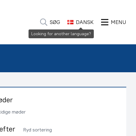
SØG
DANSK
MENU
Looking for another language?
øder
tidige møder
 efter
Ryd sortering