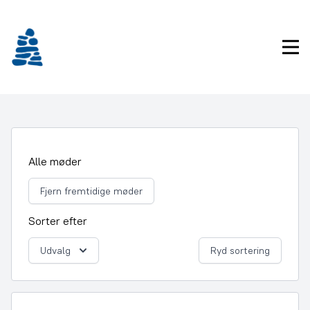
Gå
frem
til
Pri
indhold
Alle møder
Fjern fremtidige møder
Sorter efter
Udvalg
Ryd sortering