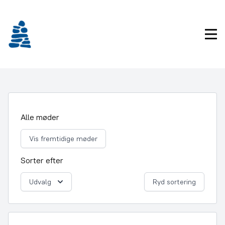
Gå
frem
til
Pri
indhold
Alle møder
Vis fremtidige møder
Sorter efter
Udvalg
Ryd sortering