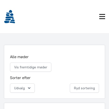
Gå
frem
til
Pri
indhold
Alle møder
Vis fremtidige møder
Sorter efter
Udvalg
Ryd sortering