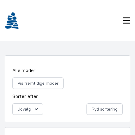
Gå
frem
til
Pri
indhold
Alle møder
Vis fremtidige møder
Sorter efter
Udvalg
Ryd sortering