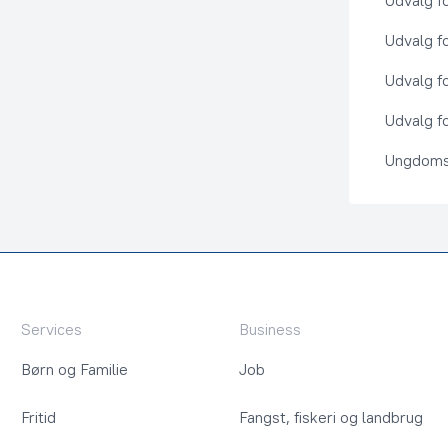
Udvalg f
Udvalg f
Udvalg f
Udvalg fo
Ungdoms
Services
Business
Børn og Familie
Job
Fritid
Fangst, fiskeri og landbrug