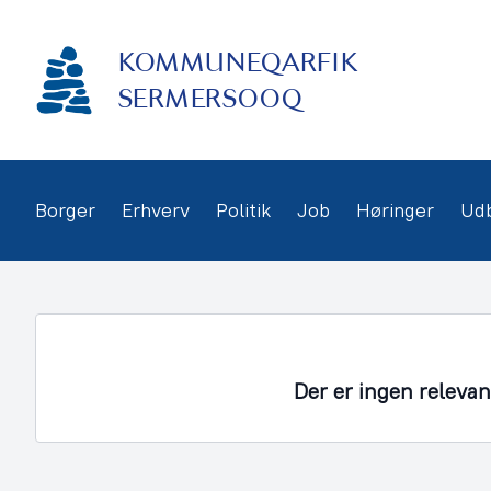
Gå
frem
KOMMUNEQARFIK
til
indhold
SERMERSOOQ
Borger
Erhverv
Politik
Job
Høringer
Ud
Der er ingen releva