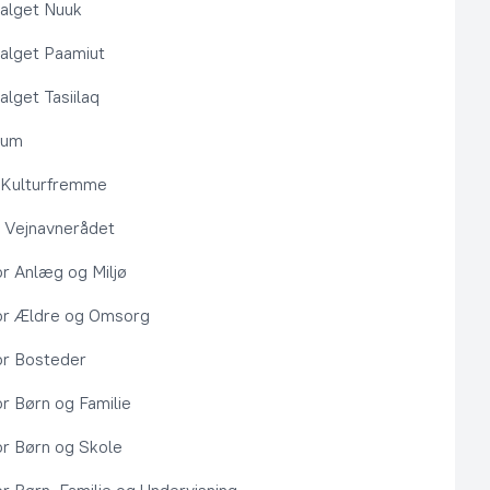
alget Nuuk
alget Paamiut
alget Tasiilaq
rum
l Kulturfremme
 Vejnavnerådet
or Anlæg og Miljø
or Ældre og Omsorg
or Bosteder
or Børn og Familie
or Børn og Skole