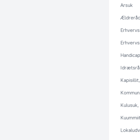
Arsuk
Ældrerå
Erhvervs
Erhvervs
Handica
Idrætsr
Kapisilli
Kommuna
Kulusuk, 
Kuummiit
Lokaludv