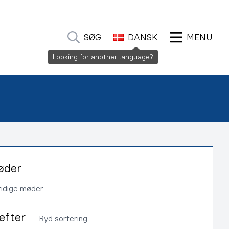
SØG
DANSK
MENU
Looking for another language?
øder
tidige møder
 efter
Ryd sortering