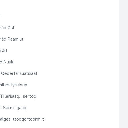
d
råd Øst
råd Paamiut
pråd
åd Nuuk
t, Qeqertarsuatsiaat
lbestyrelsen
Tiilerilaaq, Isertoq
, Sermiligaaq
alget Ittoqqortoormiit