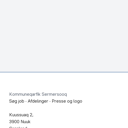
Footer
Kommuneqarfik Sermersooq
Søg job
·
Afdelinger
·
Presse og logo
Kuussuaq 2,
3900 Nuuk