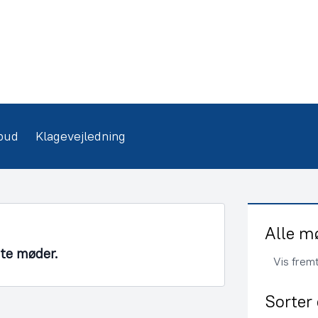
bud
Klagevejledning
Alle m
nte møder.
Vis frem
Sorter