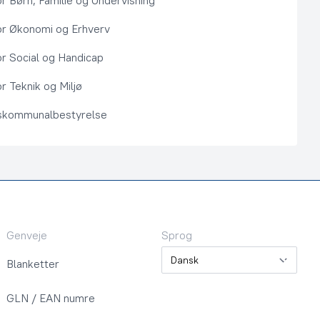
or Børn, Familie og Undervisning
or Økonomi og Erhverv
or Social og Handicap
r Teknik og Miljø
kommunalbestyrelse
Genveje
Sprog
Sprog
Blanketter
GLN / EAN numre