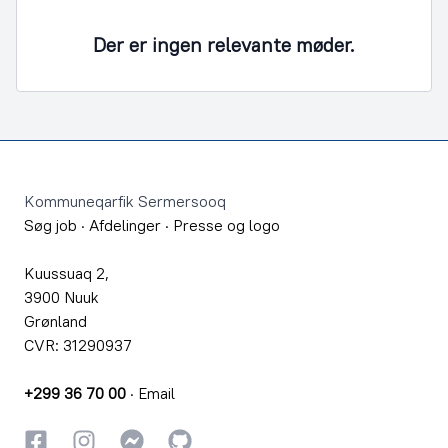
Der er ingen relevante møder.
Footer
Kommuneqarfik Sermersooq
Søg job
·
Afdelinger
·
Presse og logo
Kuussuaq 2,
3900 Nuuk
Grønland
CVR: 31290937
+299 36 70 00
·
Email
Facebook
Instagram
Instagram
GitHub