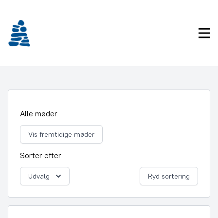
Gå
frem
til
Pri
indhold
Alle møder
Vis fremtidige møder
Sorter efter
Udvalg
Ryd sortering