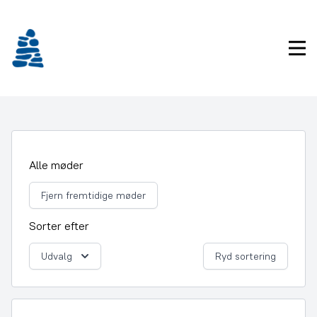
Gå
frem
til
Pri
indhold
Alle møder
Fjern fremtidige møder
Sorter efter
Udvalg
Ryd sortering