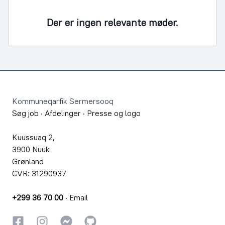
Der er ingen relevante møder.
Footer
Kommuneqarfik Sermersooq
Søg job
·
Afdelinger
·
Presse og logo
Kuussuaq 2,
3900 Nuuk
Grønland
CVR: 31290937
+299 36 70 00
·
Email
Facebook
Instagram
Instagram
GitHub