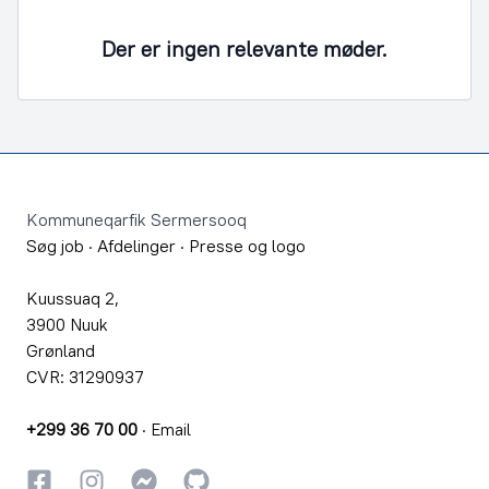
Der er ingen relevante møder.
Footer
Kommuneqarfik Sermersooq
Søg job
·
Afdelinger
·
Presse og logo
Kuussuaq 2,
3900 Nuuk
Grønland
CVR: 31290937
+299 36 70 00
·
Email
Facebook
Instagram
Instagram
GitHub