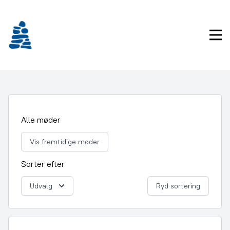
Gå
frem
til
Pri
indhold
Alle møder
Vis fremtidige møder
Sorter efter
Udvalg
Ryd sortering