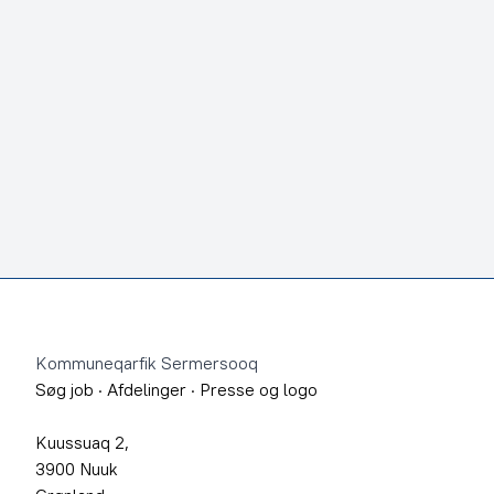
Footer
Kommuneqarfik Sermersooq
Søg job
·
Afdelinger
·
Presse og logo
Kuussuaq 2,
3900 Nuuk