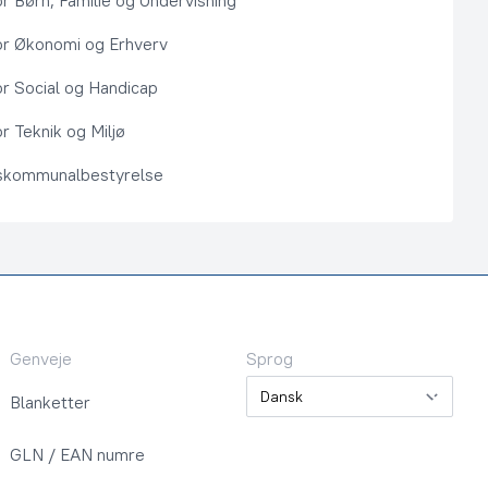
or Børn, Familie og Undervisning
or Økonomi og Erhverv
or Social og Handicap
r Teknik og Miljø
kommunalbestyrelse
Genveje
Sprog
Sprog
Blanketter
GLN / EAN numre