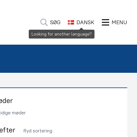
SØG
DANSK
MENU
Looking for another language?
øder
tidige møder
 efter
Ryd sortering