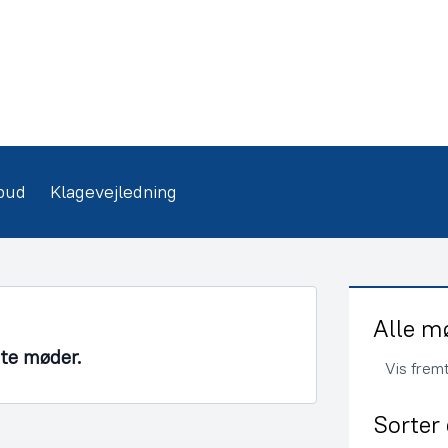
bud
Klagevejledning
Alle m
nte møder.
Vis frem
Sorter