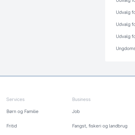
Udvalg f
Udvalg f
Udvalg f
Udvalg fo
Ungdoms
Services
Business
Børn og Familie
Job
Fritid
Fangst, fiskeri og landbrug