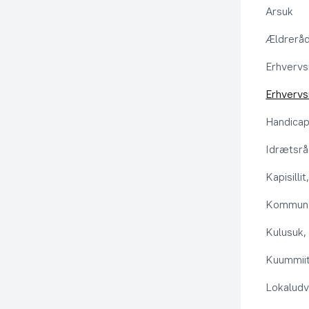
Arsuk
Ældrerå
Erhvervs
Erhvervs
Handica
Idrætsr
Kapisilli
Kommuna
Kulusuk, 
Kuummiit
Lokaludv