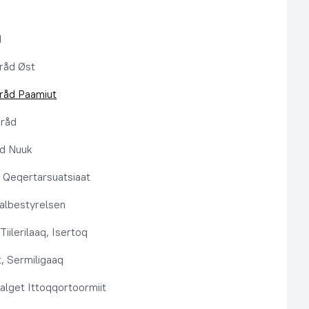
d
råd Øst
råd Paamiut
pråd
åd Nuuk
t, Qeqertarsuatsiaat
lbestyrelsen
Tiilerilaaq, Isertoq
, Sermiligaaq
alget Ittoqqortoormiit