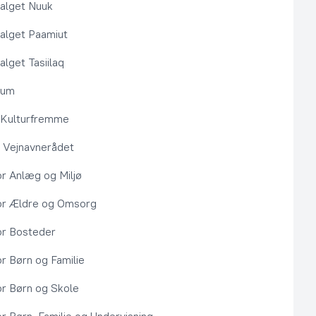
alget Nuuk
alget Paamiut
alget Tasiilaq
rum
l Kulturfremme
 Vejnavnerådet
or Anlæg og Miljø
or Ældre og Omsorg
or Bosteder
or Børn og Familie
or Børn og Skole