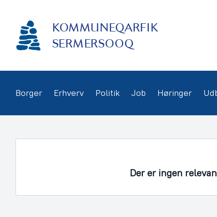
Gå
frem
KOMMUNEQARFIK
til
indhold
SERMERSOOQ
Borger
Erhverv
Politik
Job
Høringer
Ud
Der er ingen releva