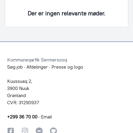
Der er ingen relevante møder.
Footer
Kommuneqarfik Sermersooq
Søg job
·
Afdelinger
·
Presse og logo
Kuussuaq 2,
3900 Nuuk
Grønland
CVR: 31290937
+299 36 70 00
·
Email
Facebook
Instagram
Instagram
GitHub