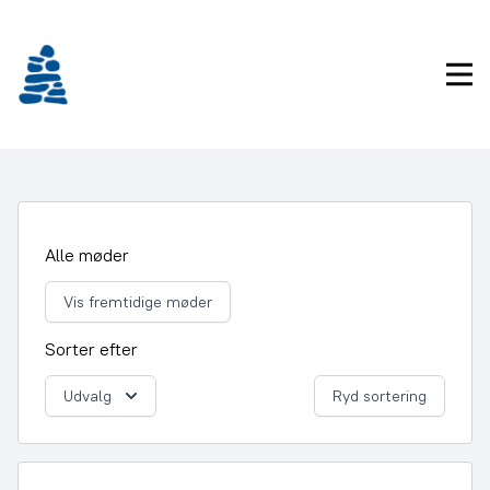
Gå
frem
til
Pri
indhold
Alle møder
Vis fremtidige møder
Sorter efter
Udvalg
Ryd sortering