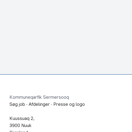
Footer
Kommuneqarfik Sermersooq
Søg job
·
Afdelinger
·
Presse og logo
Kuussuaq 2,
3900 Nuuk