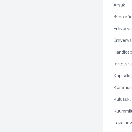
Arsuk
Ældrerå
Erhvervs
Erhvervs
Handica
Idrætsr
Kapisilli
Kommuna
Kulusuk, 
Kuummiit
Lokaludv