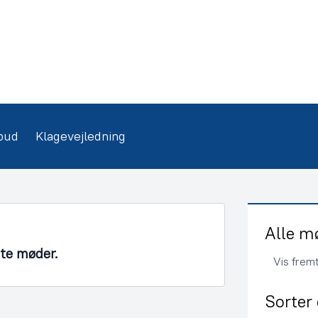
bud
Klagevejledning
Alle m
nte møder.
Vis frem
Sorter