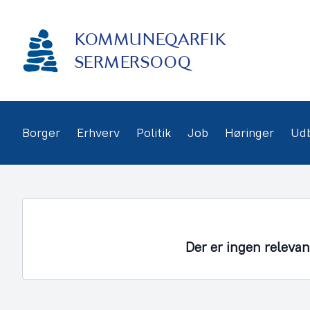
Gå
frem
KOMMUNEQARFIK
til
indhold
SERMERSOOQ
Borger
Erhverv
Politik
Job
Høringer
Ud
Der er ingen releva