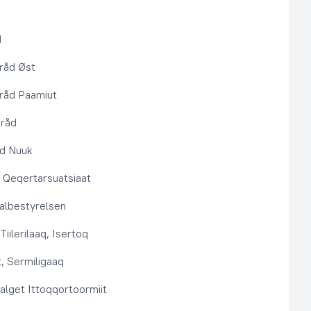
d
råd Øst
råd Paamiut
pråd
åd Nuuk
t, Qeqertarsuatsiaat
lbestyrelsen
Tiilerilaaq, Isertoq
, Sermiligaaq
alget Ittoqqortoormiit