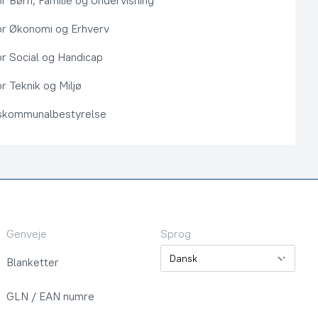
or Børn, Familie og Undervisning
or Økonomi og Erhverv
or Social og Handicap
r Teknik og Miljø
kommunalbestyrelse
Genveje
Sprog
Sprog
Blanketter
GLN / EAN numre