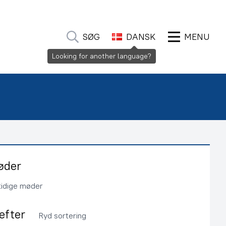
SØG
DANSK
MENU
Looking for another language?
øder
tidige møder
 efter
Ryd sortering