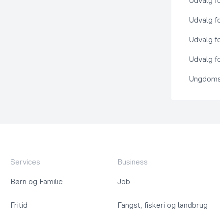
Udvalg f
Udvalg f
Udvalg f
Udvalg fo
Ungdoms
Services
Business
Børn og Familie
Job
Fritid
Fangst, fiskeri og landbrug