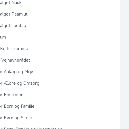
alget Nuuk
alget Paamiut
alget Tasiilaq
rum
l Kulturfremme
 Vejnavnerådet
or Anlæg og Miljø
or Ældre og Omsorg
or Bosteder
or Børn og Familie
or Børn og Skole