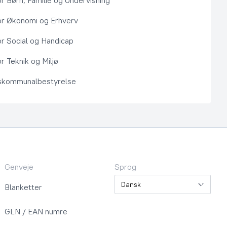
or Børn, Familie og Undervisning
or Økonomi og Erhverv
or Social og Handicap
r Teknik og Miljø
kommunalbestyrelse
Genveje
Sprog
Sprog
Blanketter
GLN / EAN numre