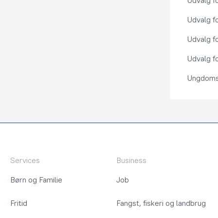
Udvalg f
Udvalg f
Udvalg f
Udvalg fo
Ungdoms
Services
Business
Børn og Familie
Job
Fritid
Fangst, fiskeri og landbrug