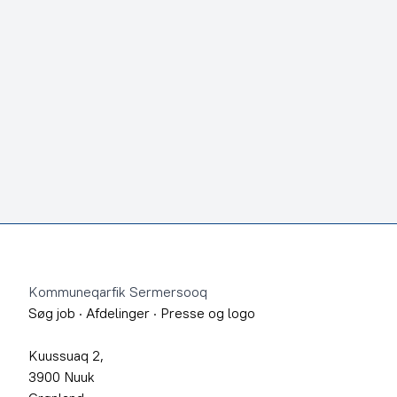
Footer
Kommuneqarfik Sermersooq
Søg job
·
Afdelinger
·
Presse og logo
Kuussuaq 2,
3900 Nuuk