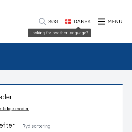
SØG
DANSK
MENU
Looking for another language?
øder
emtidige møder
 efter
Ryd sortering