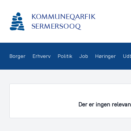
Gå
frem
KOMMUNEQARFIK
til
indhold
SERMERSOOQ
Borger
Erhverv
Politik
Job
Høringer
Ud
Der er ingen releva