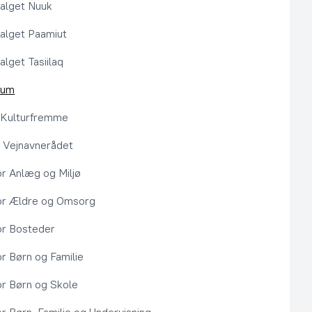
alget Nuuk
alget Paamiut
alget Tasiilaq
rum
l Kulturfremme
 Vejnavnerådet
or Anlæg og Miljø
or Ældre og Omsorg
or Bosteder
or Børn og Familie
or Børn og Skole