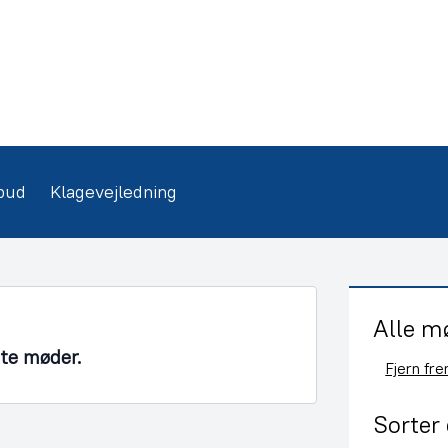
bud
Klagevejledning
Alle m
nte møder.
Fjern fr
Sorter