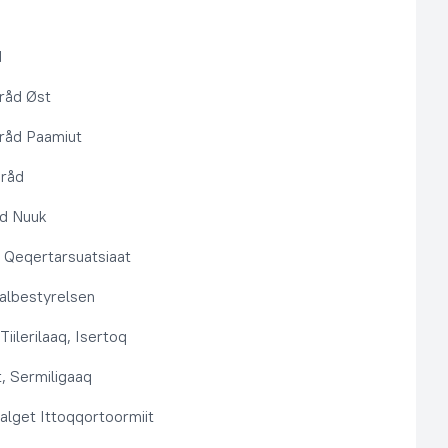
d
råd Øst
råd Paamiut
pråd
åd Nuuk
t, Qeqertarsuatsiaat
lbestyrelsen
Tiilerilaaq, Isertoq
, Sermiligaaq
alget Ittoqqortoormiit