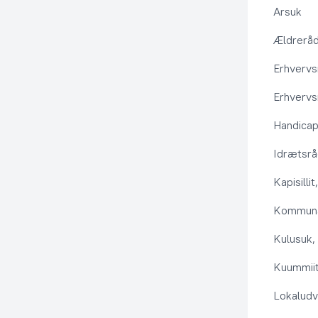
Arsuk
Ældrerå
Erhvervs
Erhvervs
Handica
Idrætsr
Kapisilli
Kommuna
Kulusuk, 
Kuummiit
Lokaludv