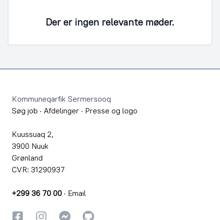
Der er ingen relevante møder.
Footer
Kommuneqarfik Sermersooq
Søg job
·
Afdelinger
·
Presse og logo
Kuussuaq 2,
3900 Nuuk
Grønland
CVR: 31290937
+299 36 70 00
·
Email
Facebook
Instagram
Instagram
GitHub