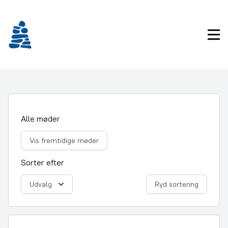
Gå
frem
til
Pri
indhold
Alle møder
Vis fremtidige møder
Sorter efter
Udvalg
Ryd sortering