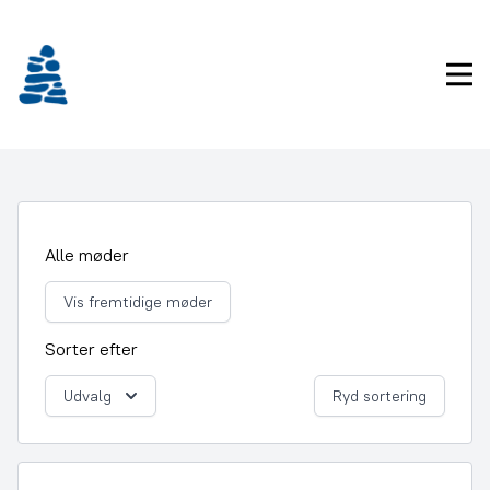
Gå
frem
til
Pri
indhold
Alle møder
Vis fremtidige møder
Sorter efter
Udvalg
Ryd sortering