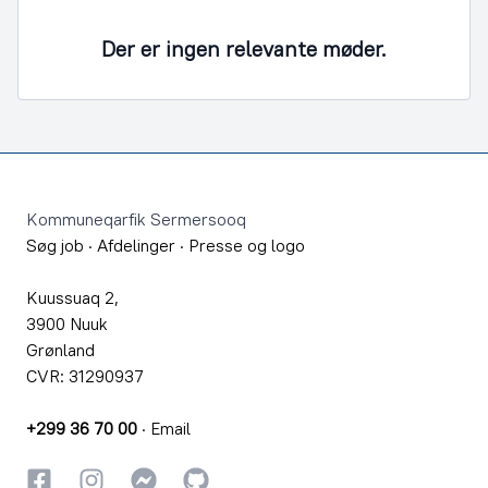
Der er ingen relevante møder.
Footer
Kommuneqarfik Sermersooq
Søg job
·
Afdelinger
·
Presse og logo
Kuussuaq 2,
3900 Nuuk
Grønland
CVR: 31290937
+299 36 70 00
·
Email
Facebook
Instagram
Instagram
GitHub