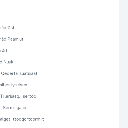
d
råd Øst
råd Paamiut
pråd
åd Nuuk
t, Qeqertarsuatsiaat
lbestyrelsen
Tiilerilaaq, Isertoq
, Sermiligaaq
alget Ittoqqortoormiit