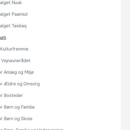
alget Nuuk
alget Paamiut
alget Tasiilaq
rum
l Kulturfremme
 Vejnavnerådet
or Anlæg og Miljø
or Ældre og Omsorg
or Bosteder
or Børn og Familie
or Børn og Skole