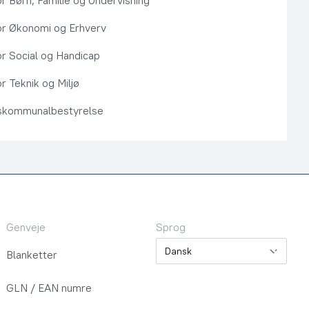
or Børn, Familie og Undervisning
or Økonomi og Erhverv
or Social og Handicap
r Teknik og Miljø
kommunalbestyrelse
Genveje
Sprog
Sprog
Blanketter
GLN / EAN numre