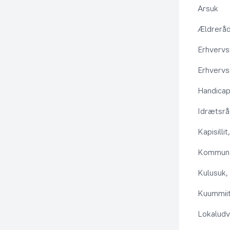
Arsuk
Ældrerå
Erhvervs
Erhvervs
Handica
Idrætsr
Kapisilli
Kommuna
Kulusuk, 
Kuummiit
Lokaludv