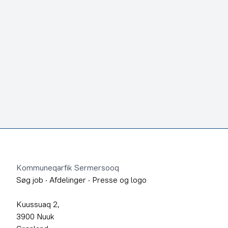
Footer
Kommuneqarfik Sermersooq
Søg job
·
Afdelinger
·
Presse og logo
Kuussuaq 2,
3900 Nuuk