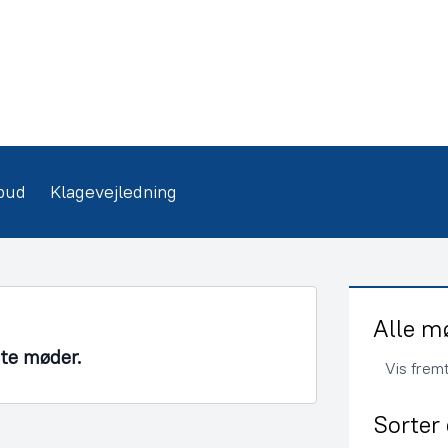
bud
Klagevejledning
Alle m
nte møder.
Vis frem
Sorter