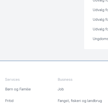
Udvalg f
Udvalg f
Udvalg f
Udvalg fo
Ungdoms
Services
Business
Børn og Familie
Job
Fritid
Fangst, fiskeri og landbrug