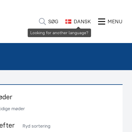
SØG
DANSK
MENU
Looking for another language?
øder
tidige møder
 efter
Ryd sortering