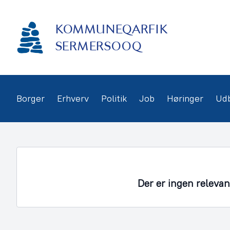
Gå
frem
KOMMUNEQARFIK
til
indhold
SERMERSOOQ
Borger
Erhverv
Politik
Job
Høringer
Ud
Der er ingen releva