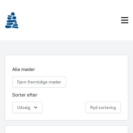
Gå
frem
til
Pri
indhold
Alle møder
Fjern fremtidige møder
Sorter efter
Udvalg
Ryd sortering