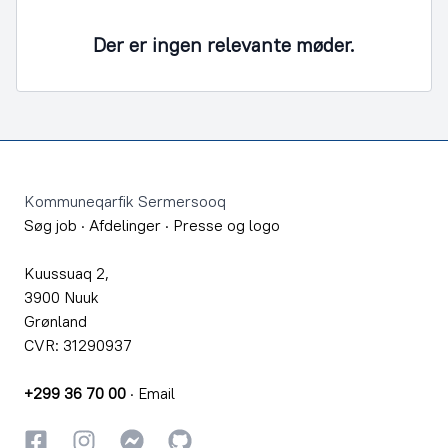
Der er ingen relevante møder.
Footer
Kommuneqarfik Sermersooq
Søg job
·
Afdelinger
·
Presse og logo
Kuussuaq 2,
3900 Nuuk
Grønland
CVR: 31290937
+299 36 70 00
·
Email
Facebook
Instagram
Instagram
GitHub