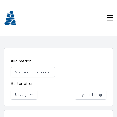
Gå
frem
til
Pri
indhold
Alle møder
Vis fremtidige møder
Sorter efter
Udvalg
Ryd sortering