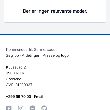
Der er ingen relevante møder.
Footer
Kommuneqarfik Sermersooq
Søg job
·
Afdelinger
·
Presse og logo
Kuussuaq 2,
3900 Nuuk
Grønland
CVR: 31290937
+299 36 70 00
·
Email
Facebook
Instagram
Instagram
GitHub