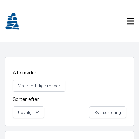
Gå
frem
til
Pri
indhold
Alle møder
Vis fremtidige møder
Sorter efter
Udvalg
Ryd sortering