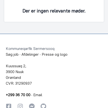
Der er ingen relevante møder.
Footer
Kommuneqarfik Sermersooq
Søg job
·
Afdelinger
·
Presse og logo
Kuussuaq 2,
3900 Nuuk
Grønland
CVR: 31290937
+299 36 70 00
·
Email
Facebook
Instagram
Instagram
GitHub