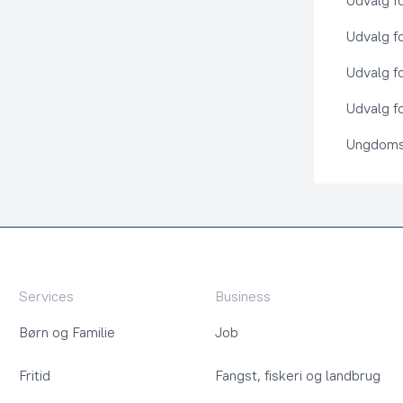
Udvalg f
Udvalg f
Udvalg f
Udvalg fo
Ungdoms
Services
Business
Børn og Familie
Job
Fritid
Fangst, fiskeri og landbrug