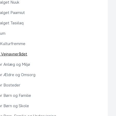
alget Nuuk
alget Paamiut
alget Tasiilaq
rum
l Kulturfremme
 Vejnavnerådet
or Anlæg og Miljø
or Ældre og Omsorg
or Bosteder
or Børn og Familie
or Børn og Skole