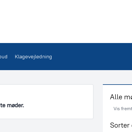
bud
Klagevejledning
Alle m
nte møder.
Vis frem
Sorter