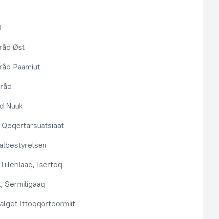
d
råd Øst
råd Paamiut
pråd
åd Nuuk
t, Qeqertarsuatsiaat
lbestyrelsen
Tiilerilaaq, Isertoq
, Sermiligaaq
alget Ittoqqortoormiit