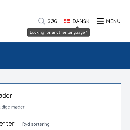
SØG
DANSK
MENU
Looking for another language?
øder
tidige møder
 efter
Ryd sortering