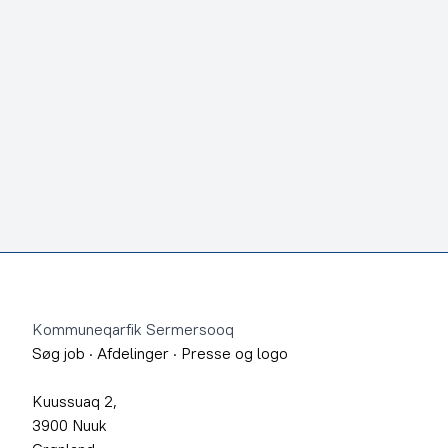
Footer
Kommuneqarfik Sermersooq
Søg job
·
Afdelinger
·
Presse og logo
Kuussuaq 2,
3900 Nuuk