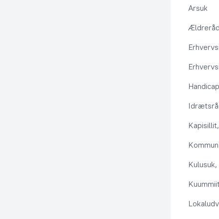
Arsuk
Ældrerå
Erhvervs
Erhvervs
Handica
Idrætsr
Kapisilli
Kommuna
Kulusuk, 
Kuummiit
Lokaludv