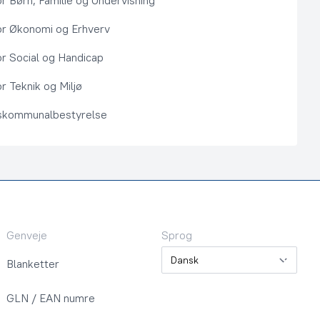
or Børn, Familie og Undervisning
or Økonomi og Erhverv
or Social og Handicap
r Teknik og Miljø
kommunalbestyrelse
Genveje
Sprog
Sprog
Blanketter
GLN / EAN numre