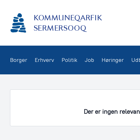
Gå
frem
KOMMUNEQARFIK
til
indhold
SERMERSOOQ
Borger
Erhverv
Politik
Job
Høringer
Ud
Der er ingen releva