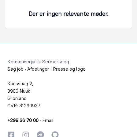
Der er ingen relevante møder.
Footer
Kommuneqarfik Sermersooq
Søg job
·
Afdelinger
·
Presse og logo
Kuussuaq 2,
3900 Nuuk
Grønland
CVR: 31290937
+299 36 70 00
·
Email
Facebook
Instagram
Instagram
GitHub