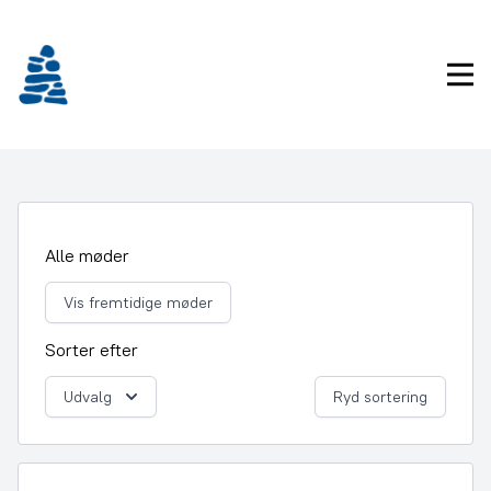
Gå
frem
til
Pri
indhold
Alle møder
Vis fremtidige møder
Sorter efter
Udvalg
Ryd sortering