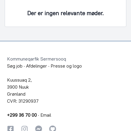
Der er ingen relevante møder.
Footer
Kommuneqarfik Sermersooq
Søg job
·
Afdelinger
·
Presse og logo
Kuussuaq 2,
3900 Nuuk
Grønland
CVR: 31290937
+299 36 70 00
·
Email
Facebook
Instagram
Instagram
GitHub