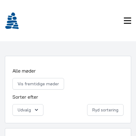
Gå
frem
til
Pri
indhold
Alle møder
Vis fremtidige møder
Sorter efter
Udvalg
Ryd sortering