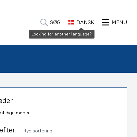
SØG
DANSK
MENU
Looking for another language?
øder
emtidige møder
 efter
Ryd sortering