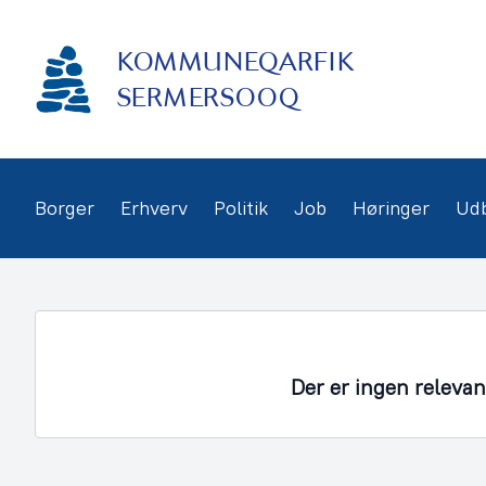
Gå
frem
KOMMUNEQARFIK
til
indhold
SERMERSOOQ
Borger
Erhverv
Politik
Job
Høringer
Ud
Der er ingen releva