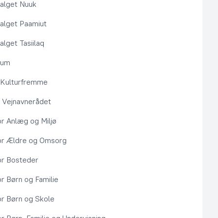
alget Nuuk
alget Paamiut
alget Tasiilaq
rum
l Kulturfremme
 Vejnavnerådet
or Anlæg og Miljø
or Ældre og Omsorg
or Bosteder
or Børn og Familie
or Børn og Skole