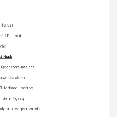
d
råd Øst
råd Paamiut
pråd
åd Nuuk
t, Qeqertarsuatsiaat
lbestyrelsen
Tiilerilaaq, Isertoq
, Sermiligaaq
alget Ittoqqortoormiit