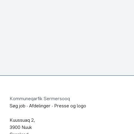
Footer
Kommuneqarfik Sermersooq
Søg job
·
Afdelinger
·
Presse og logo
Kuussuaq 2,
3900 Nuuk