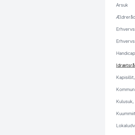
Arsuk
Ældrerå
Erhvervs
Erhvervs
Handica
Idrætsr
Kapisilli
Kommuna
Kulusuk, 
Kuummiit
Lokaludv