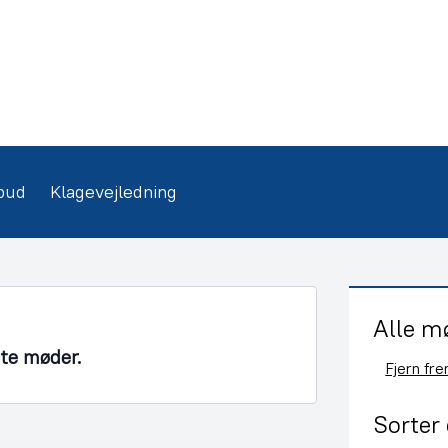
bud
Klagevejledning
Alle m
nte møder.
Fjern fr
Sorter