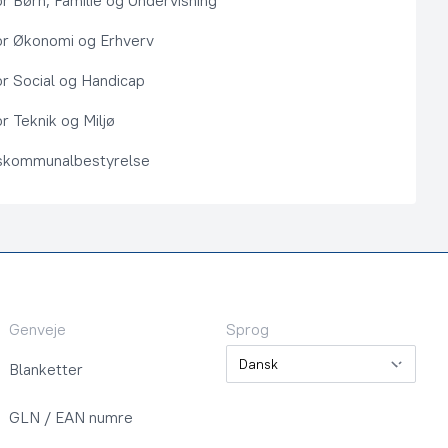
or Børn, Familie og Undervisning
or Økonomi og Erhverv
or Social og Handicap
r Teknik og Miljø
kommunalbestyrelse
Genveje
Sprog
Sprog
Blanketter
GLN / EAN numre