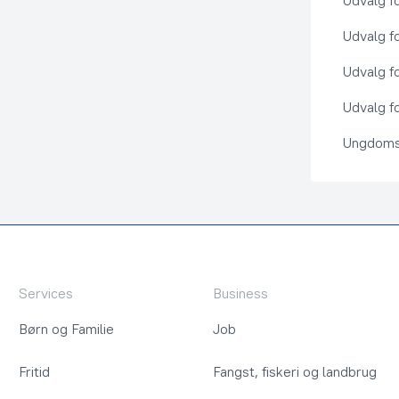
Udvalg f
Udvalg f
Udvalg f
Udvalg fo
Ungdoms
Services
Business
Børn og Familie
Job
Fritid
Fangst, fiskeri og landbrug