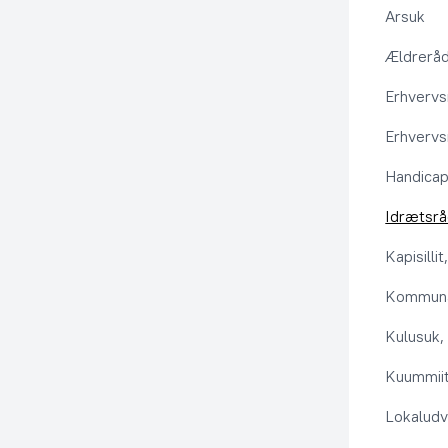
Arsuk
Ældrerå
Erhvervs
Erhvervs
Handica
Idrætsr
Kapisilli
Kommuna
Kulusuk, 
Kuummiit
Lokaludv