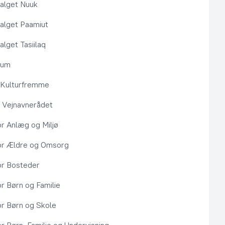
alget Nuuk
alget Paamiut
alget Tasiilaq
rum
l Kulturfremme
 Vejnavnerådet
or Anlæg og Miljø
or Ældre og Omsorg
or Bosteder
or Børn og Familie
or Børn og Skole