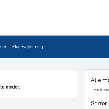
bud
Klagevejledning
Alle m
nte møder.
Vis frem
Sorter