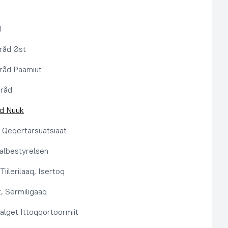
d
råd Øst
råd Paamiut
pråd
åd Nuuk
t, Qeqertarsuatsiaat
lbestyrelsen
Tiilerilaaq, Isertoq
, Sermiligaaq
alget Ittoqqortoormiit