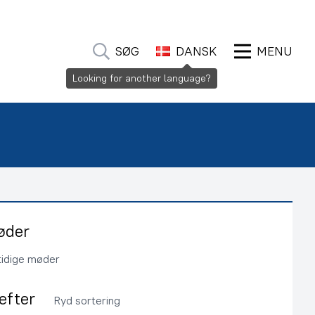
SØG
DANSK
MENU
Looking for another language?
øder
tidige møder
 efter
Ryd sortering