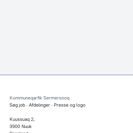
Footer
Kommuneqarfik Sermersooq
Søg job
·
Afdelinger
·
Presse og logo
Kuussuaq 2,
3900 Nuuk