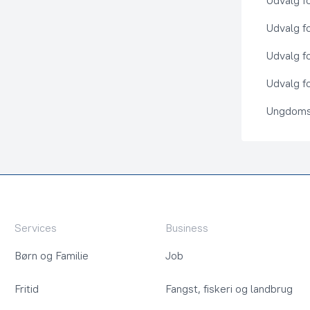
Udvalg f
Udvalg f
Udvalg f
Udvalg fo
Ungdoms
Services
Business
Børn og Familie
Job
Fritid
Fangst, fiskeri og landbrug