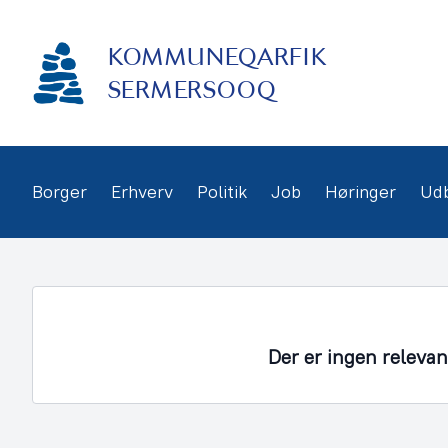
Gå
frem
KOMMUNEQARFIK
til
indhold
SERMERSOOQ
Borger
Erhverv
Politik
Job
Høringer
Ud
Der er ingen releva