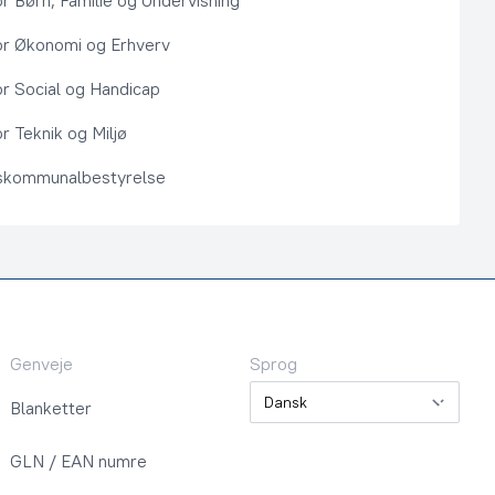
or Børn, Familie og Undervisning
or Økonomi og Erhverv
or Social og Handicap
r Teknik og Miljø
kommunalbestyrelse
Genveje
Sprog
Sprog
Blanketter
GLN / EAN numre