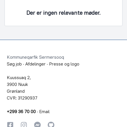
Der er ingen relevante møder.
Footer
Kommuneqarfik Sermersooq
Søg job
·
Afdelinger
·
Presse og logo
Kuussuaq 2,
3900 Nuuk
Grønland
CVR: 31290937
+299 36 70 00
·
Email
Facebook
Instagram
Instagram
GitHub