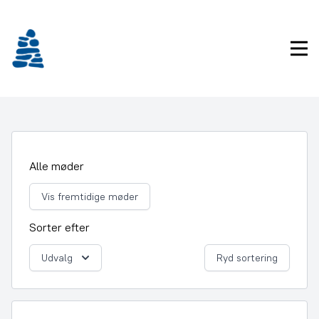
Gå
frem
til
Pri
indhold
Alle møder
Vis fremtidige møder
Sorter efter
Udvalg
Ryd sortering