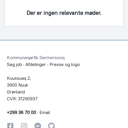
Der er ingen relevante møder.
Footer
Kommuneqarfik Sermersooq
Søg job
·
Afdelinger
·
Presse og logo
Kuussuaq 2,
3900 Nuuk
Grønland
CVR: 31290937
+299 36 70 00
·
Email
Facebook
Instagram
Instagram
GitHub