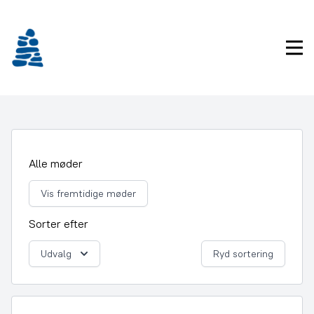
Gå
frem
til
Pri
indhold
Alle møder
Vis fremtidige møder
Sorter efter
Udvalg
Ryd sortering