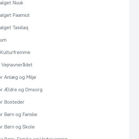
alget Nuuk
alget Paamiut
alget Tasiilaq
rum
l Kulturfremme
 Vejnavnerådet
or Anlæg og Miljø
or Ældre og Omsorg
or Bosteder
or Børn og Familie
or Børn og Skole