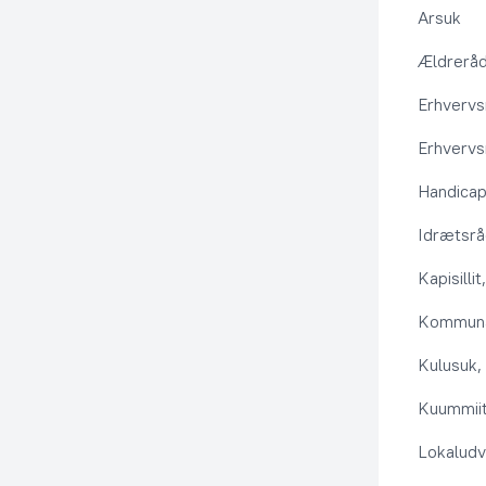
Arsuk
Ældrerå
Erhvervs
Erhvervs
Handica
Idrætsr
Kapisilli
Kommuna
Kulusuk, 
Kuummiit
Lokaludv