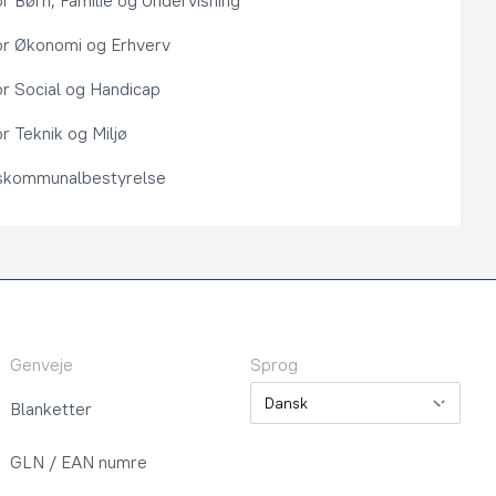
or Børn, Familie og Undervisning
or Økonomi og Erhverv
or Social og Handicap
r Teknik og Miljø
kommunalbestyrelse
Genveje
Sprog
Sprog
Blanketter
GLN / EAN numre