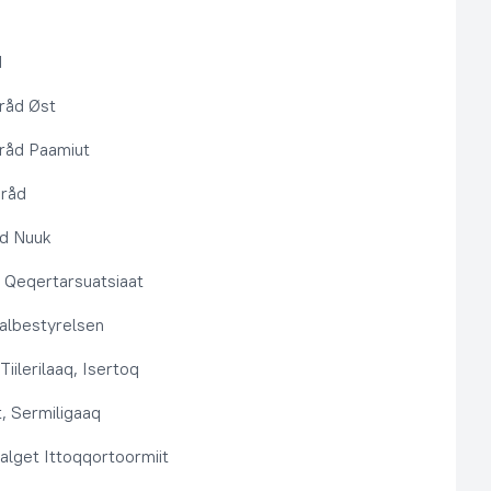
d
råd Øst
råd Paamiut
pråd
åd Nuuk
t, Qeqertarsuatsiaat
lbestyrelsen
Tiilerilaaq, Isertoq
, Sermiligaaq
alget Ittoqqortoormiit