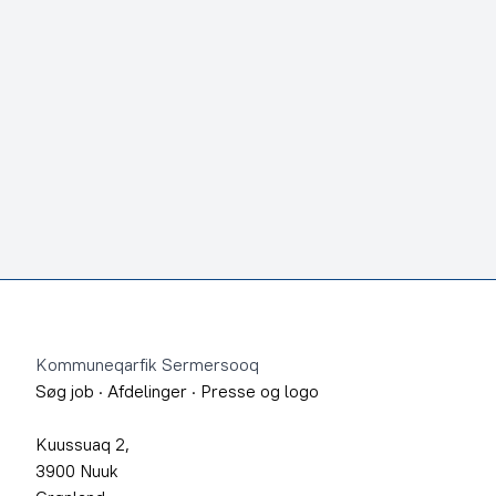
Footer
Kommuneqarfik Sermersooq
Søg job
·
Afdelinger
·
Presse og logo
Kuussuaq 2,
3900 Nuuk