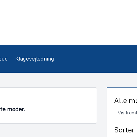
bud
Klagevejledning
Alle m
nte møder.
Vis frem
Sorter