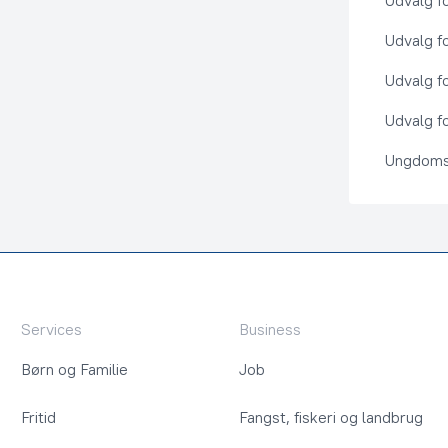
Udvalg f
Udvalg f
Udvalg f
Udvalg fo
Ungdoms
Services
Business
Børn og Familie
Job
Fritid
Fangst, fiskeri og landbrug