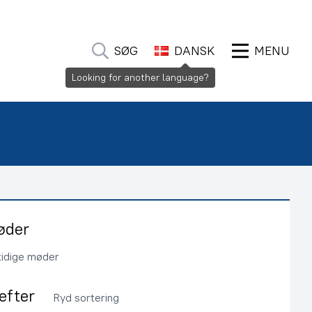
SØG
DANSK
MENU
Looking for another language?
øder
tidige møder
 efter
Ryd sortering