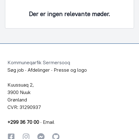
Der er ingen relevante møder.
Footer
Kommuneqarfik Sermersooq
Søg job
·
Afdelinger
·
Presse og logo
Kuussuaq 2,
3900 Nuuk
Grønland
CVR: 31290937
+299 36 70 00
·
Email
Facebook
Instagram
Instagram
GitHub