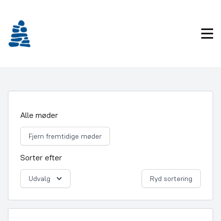
Gå
frem
til
Pri
indhold
Alle møder
Fjern fremtidige møder
Sorter efter
Udvalg
Ryd sortering