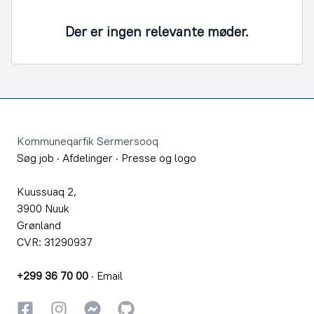
Der er ingen relevante møder.
Footer
Kommuneqarfik Sermersooq
Søg job
·
Afdelinger
·
Presse og logo
Kuussuaq 2,
3900 Nuuk
Grønland
CVR: 31290937
+299 36 70 00
·
Email
Facebook
Instagram
Instagram
GitHub