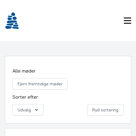
Gå
frem
til
Pri
indhold
Alle møder
Fjern fremtidige møder
Sorter efter
Udvalg
Ryd sortering