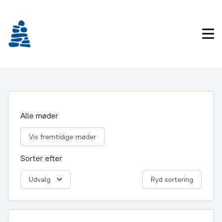
Gå
frem
til
Pri
indhold
Alle møder
Vis fremtidige møder
Sorter efter
Udvalg
Ryd sortering