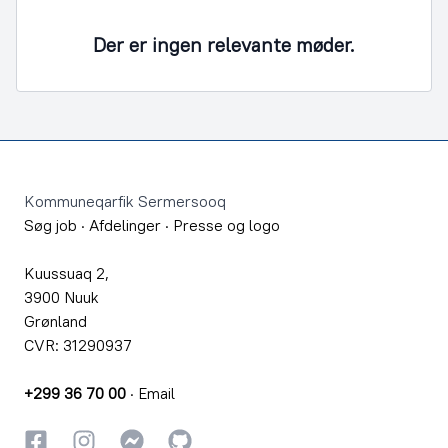
Der er ingen relevante møder.
Footer
Kommuneqarfik Sermersooq
Søg job
·
Afdelinger
·
Presse og logo
Kuussuaq 2,
3900 Nuuk
Grønland
CVR: 31290937
+299 36 70 00
·
Email
Facebook
Instagram
Instagram
GitHub