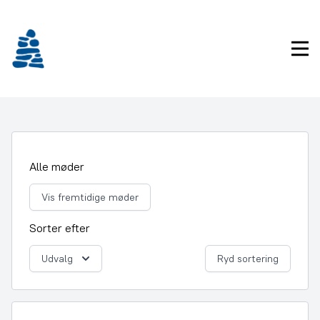
Gå
frem
til
Pri
indhold
Alle møder
Vis fremtidige møder
Sorter efter
Udvalg
Ryd sortering