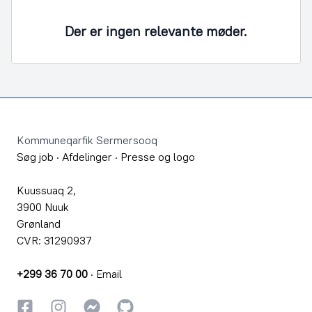
Der er ingen relevante møder.
Footer
Kommuneqarfik Sermersooq
Søg job
·
Afdelinger
·
Presse og logo
Kuussuaq 2,
3900 Nuuk
Grønland
CVR: 31290937
+299 36 70 00
·
Email
Facebook
Instagram
Instagram
GitHub