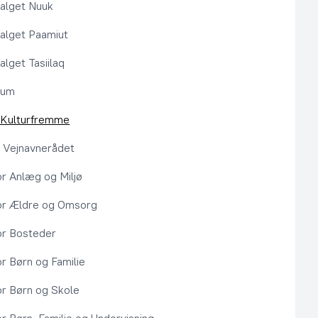
alget Nuuk
alget Paamiut
alget Tasiilaq
rum
l Kulturfremme
 Vejnavnerådet
or Anlæg og Miljø
or Ældre og Omsorg
or Bosteder
or Børn og Familie
or Børn og Skole