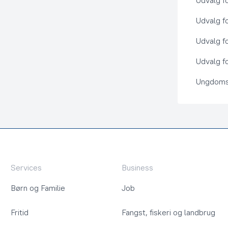
Udvalg f
Udvalg f
Udvalg f
Udvalg fo
Ungdoms
Services
Business
Børn og Familie
Job
Fritid
Fangst, fiskeri og landbrug