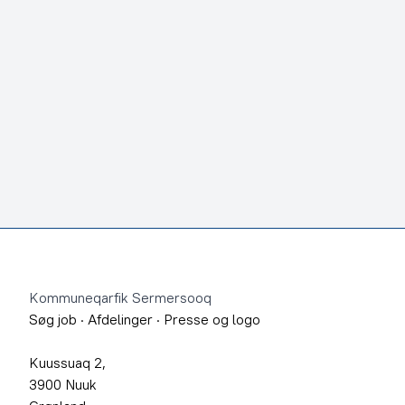
Footer
Kommuneqarfik Sermersooq
Søg job
·
Afdelinger
·
Presse og logo
Kuussuaq 2,
3900 Nuuk