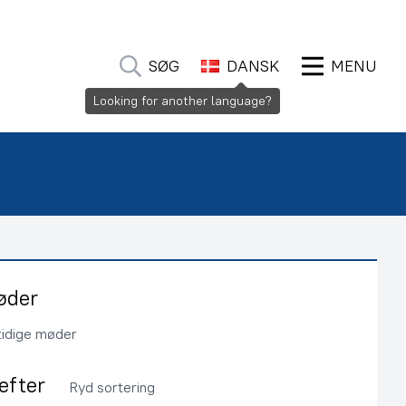
SØG
DANSK
MENU
Looking for another language?
øder
tidige møder
 efter
Ryd sortering