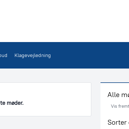
bud
Klagevejledning
Alle m
nte møder.
Vis frem
Sorter