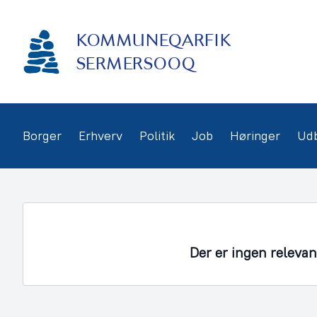
Gå
frem
KOMMUNEQARFIK
til
indhold
SERMERSOOQ
Borger
Erhverv
Politik
Job
Høringer
Ud
Der er ingen releva