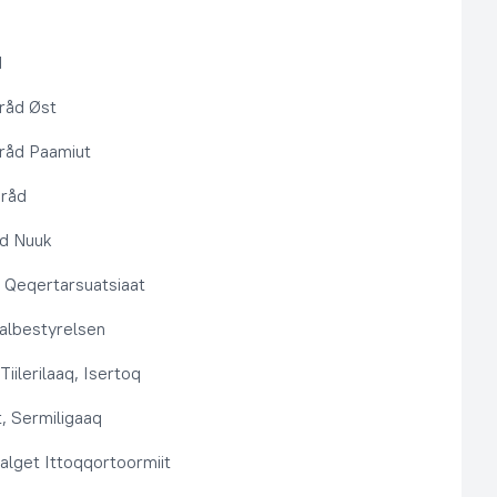
d
råd Øst
råd Paamiut
pråd
åd Nuuk
t, Qeqertarsuatsiaat
lbestyrelsen
Tiilerilaaq, Isertoq
, Sermiligaaq
alget Ittoqqortoormiit