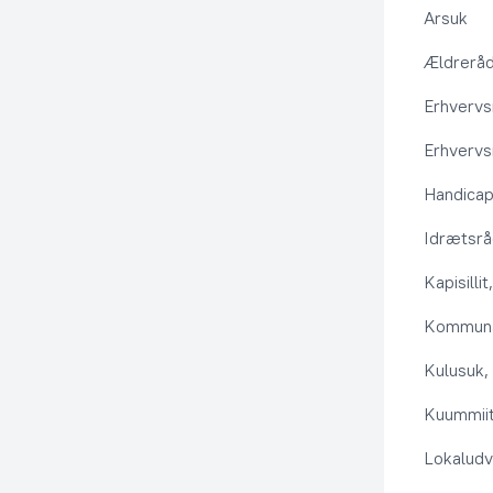
Arsuk
Ældrerå
Erhvervs
Erhvervs
Handica
Idrætsr
Kapisilli
Kommuna
Kulusuk, 
Kuummiit
Lokaludv