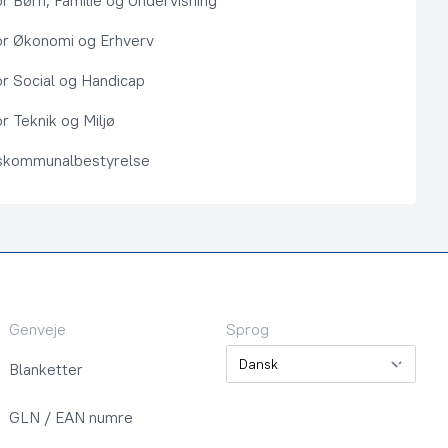
or Børn, Familie og Undervisning
or Økonomi og Erhverv
or Social og Handicap
r Teknik og Miljø
kommunalbestyrelse
Genveje
Sprog
Sprog
Blanketter
GLN / EAN numre