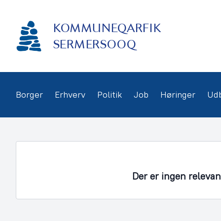
Gå
frem
KOMMUNEQARFIK
til
indhold
SERMERSOOQ
Borger
Erhverv
Politik
Job
Høringer
Ud
Der er ingen releva