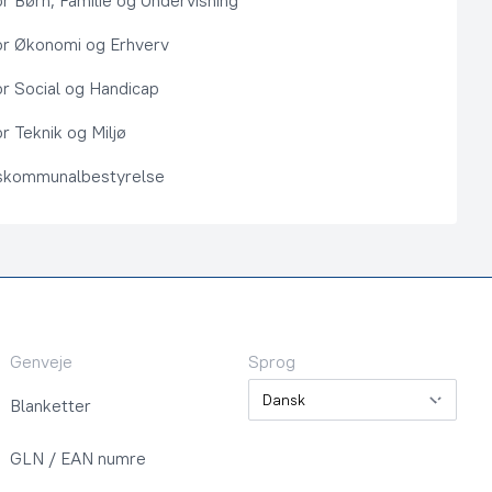
or Børn, Familie og Undervisning
or Økonomi og Erhverv
or Social og Handicap
r Teknik og Miljø
kommunalbestyrelse
Genveje
Sprog
Sprog
Blanketter
GLN / EAN numre