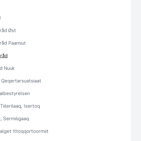
d
råd Øst
råd Paamiut
pråd
åd Nuuk
t, Qeqertarsuatsiaat
lbestyrelsen
Tiilerilaaq, Isertoq
, Sermiligaaq
alget Ittoqqortoormiit