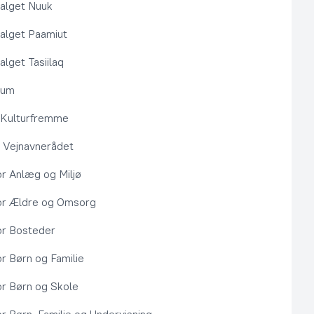
alget Nuuk
alget Paamiut
alget Tasiilaq
rum
l Kulturfremme
 Vejnavnerådet
or Anlæg og Miljø
or Ældre og Omsorg
or Bosteder
or Børn og Familie
or Børn og Skole