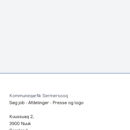
Footer
Kommuneqarfik Sermersooq
Søg job
·
Afdelinger
·
Presse og logo
Kuussuaq 2,
3900 Nuuk