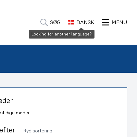
SØG
DANSK
MENU
Looking for another language?
øder
emtidige møder
 efter
Ryd sortering