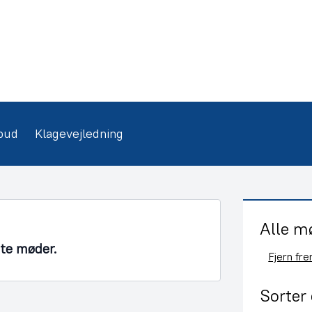
bud
Klagevejledning
Alle m
nte møder.
Fjern fr
Sorter