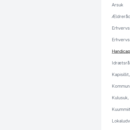
Arsuk
Ældrerå
Erhvervs
Erhvervs
Handica
Idrætsr
Kapisilli
Kommuna
Kulusuk, 
Kuummiit
Lokaludv