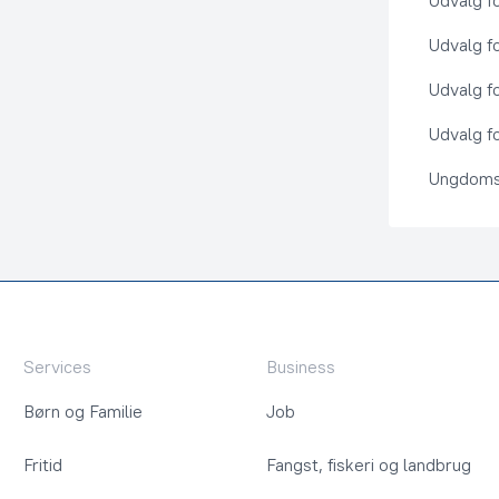
Udvalg f
Udvalg f
Udvalg f
Udvalg fo
Ungdoms
Services
Business
Børn og Familie
Job
Fritid
Fangst, fiskeri og landbrug