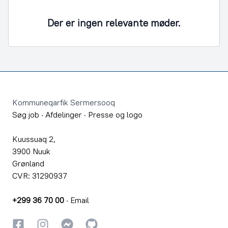
Der er ingen relevante møder.
Footer
Kommuneqarfik Sermersooq
Søg job
·
Afdelinger
·
Presse og logo
Kuussuaq 2,
3900 Nuuk
Grønland
CVR: 31290937
+299 36 70 00
·
Email
Facebook
Instagram
Instagram
GitHub