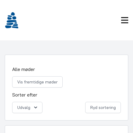
Gå
frem
til
Pri
indhold
Alle møder
Vis fremtidige møder
Sorter efter
Udvalg
Ryd sortering