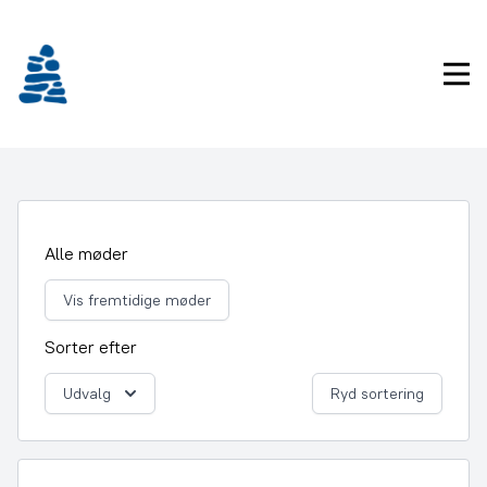
Gå
frem
til
Pri
indhold
Alle møder
Vis fremtidige møder
Sorter efter
Udvalg
Ryd sortering