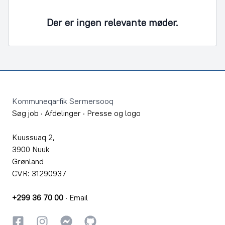
Der er ingen relevante møder.
Footer
Kommuneqarfik Sermersooq
Søg job
·
Afdelinger
·
Presse og logo
Kuussuaq 2,
3900 Nuuk
Grønland
CVR: 31290937
+299 36 70 00
·
Email
Facebook
Instagram
Instagram
GitHub