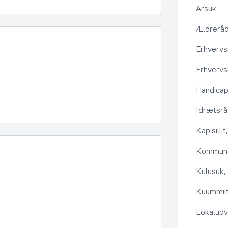
Arsuk
Ældrerå
Erhvervs
Erhvervs
Handica
Idrætsr
Kapisilli
Kommuna
Kulusuk, 
Kuummiit
Lokaludv