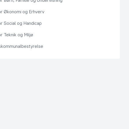
or Børn, Familie og Undervisning
or Økonomi og Erhverv
or Social og Handicap
r Teknik og Miljø
kommunalbestyrelse