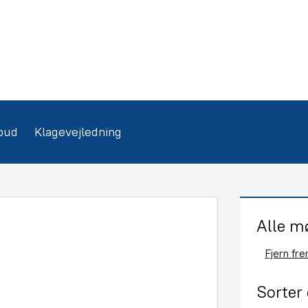
bud
Klagevejledning
Alle m
Fjern fr
Sorter