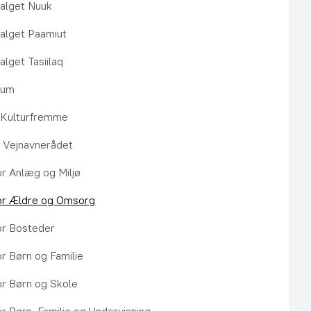
alget Nuuk
alget Paamiut
alget Tasiilaq
rum
l Kulturfremme
 Vejnavnerådet
or Anlæg og Miljø
or Ældre og Omsorg
or Bosteder
or Børn og Familie
or Børn og Skole