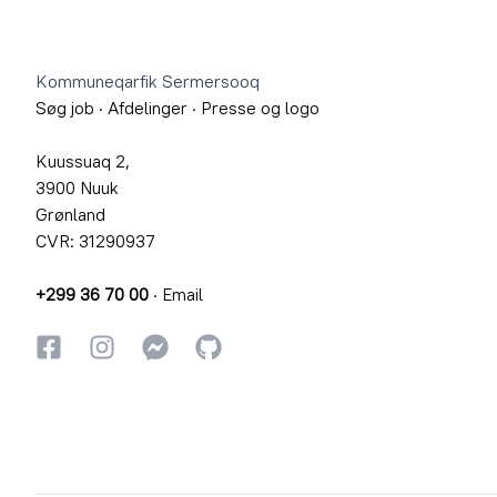
Footer
Kommuneqarfik Sermersooq
Søg job
·
Afdelinger
·
Presse og logo
Kuussuaq 2,
3900 Nuuk
Grønland
CVR: 31290937
+299 36 70 00
·
Email
Facebook
Instagram
Instagram
GitHub