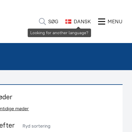
SØG
DANSK
MENU
Looking for another language?
øder
emtidige møder
 efter
Ryd sortering