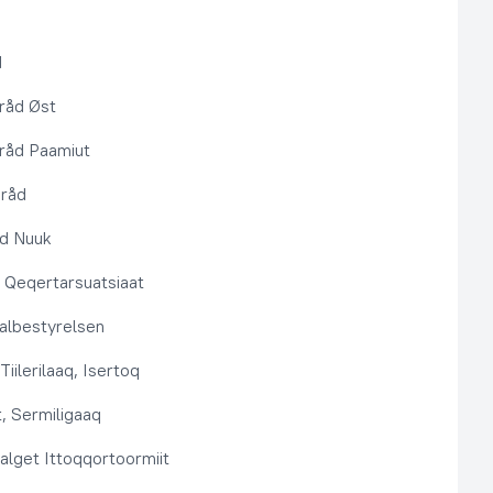
d
råd Øst
råd Paamiut
pråd
åd Nuuk
t, Qeqertarsuatsiaat
lbestyrelsen
Tiilerilaaq, Isertoq
, Sermiligaaq
alget Ittoqqortoormiit