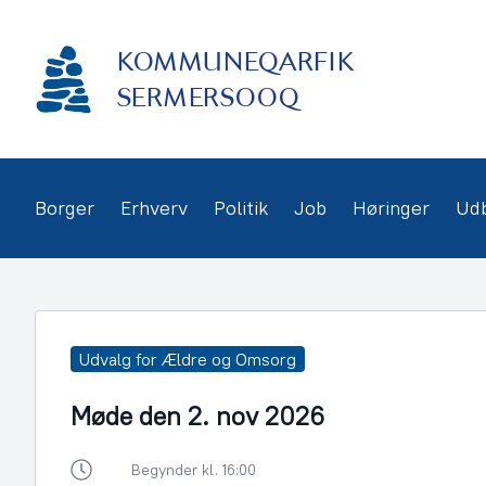
Gå
frem
KOMMUNEQARFIK
til
indhold
SERMERSOOQ
Borger
Erhverv
Politik
Job
Høringer
Ud
Udvalg for Ældre og Omsorg
Møde den 2. nov 2026
Begynder kl. 16:00