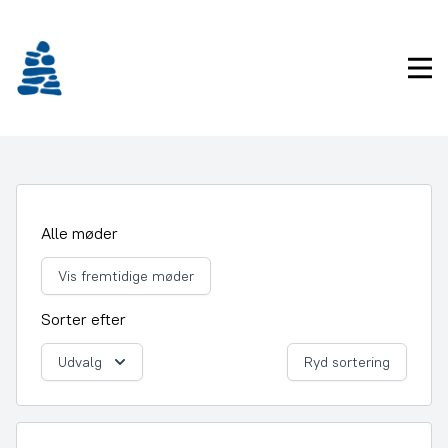
Gå
frem
til
Pri
indhold
Alle møder
Vis fremtidige møder
Sorter efter
Udvalg
Ryd sortering